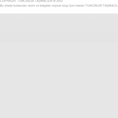
COPYRIGHT TUNCERLER TAŞIMACILIK ® 2013
Bu sitede kullanılan resim ve belgeler orijinal olup tüm hakları TUNCERLER TAŞIMACILIK’