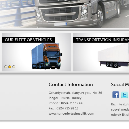
OUR FLEET OF VEHICLES
TRANSPORTATION INSURA
Contact Information
Social 
Orhaniye mah. alanyurt yolu No :36
İnegöl - Bursa, Turkey
Phone : 0224 713 12 66
Bizimle ilgi
Fax : 0224 715 28 13
sosyal medy
www.tuncerlertasimacilik.com
ederek ilk s